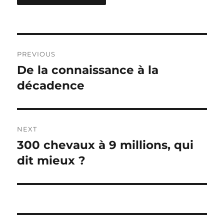
Post
PREVIOUS
navigation
De la connaissance à la
Previous
post:
décadence
NEXT
300 chevaux à 9 millions, qui
Next
post:
dit mieux ?