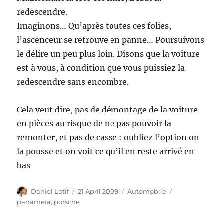
redescendre.
Imaginons… Qu’après toutes ces folies,
l’ascenceur se retrouve en panne… Poursuivons
le délire un peu plus loin. Disons que la voiture
est à vous, à condition que vous puissiez la
redescendre sans encombre.
Cela veut dire, pas de démontage de la voiture
en pièces au risque de ne pas pouvoir la
remonter, et pas de casse : oubliez l’option on
la pousse et on voit ce qu’il en reste arrivé en
bas
Author
Posted
Categories
Tags
Daniel Latif
21 April 2009
Automobile
on
panamera
,
porsche