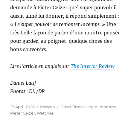
demande à Pieter Ceizer quel super pouvoir il
aurait aimé lui donner, il répond simplement :
« Le super pouvoir de remonter le temps. »
Une
très belle façon de parler d’une montre pensée
pour garder, au poignet, quelque chose des
bons souvenirs.
Lire l’article en anglais sur
The Interior Review
Daniel Latif
Photos : DL /DR
Posted
Categories
Tags
23 April 2026
Passion
Good Times
,
Hegid
,
montres
,
on
Pieter Ceizer
,
Watches