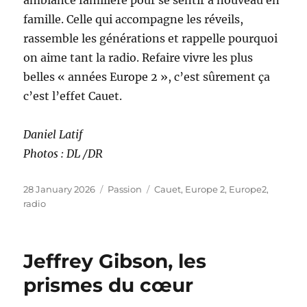
famille. Celle qui accompagne les réveils,
rassemble les générations et rappelle pourquoi
on aime tant la radio. Refaire vivre les plus
belles « années Europe 2 », c’est sûrement ça
c’est l’effet Cauet.
Daniel Latif
Photos : DL /DR
Posted
Categories
Tags
28 January 2026
Passion
Cauet
,
Europe 2
,
Europe2
,
on
radio
Jeffrey Gibson, les
prismes du cœur