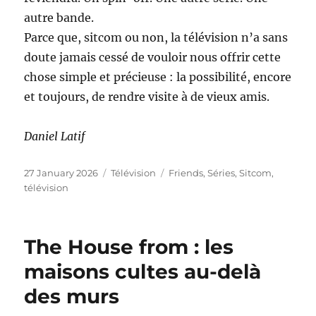
autre bande.
Parce que, sitcom ou non, la télévision n’a sans
doute jamais cessé de vouloir nous offrir cette
chose simple et précieuse : la possibilité, encore
et toujours, de rendre visite à de vieux amis.
Daniel Latif
Posted
Categories
Tags
27 January 2026
Télévision
Friends
,
Séries
,
Sitcom
,
on
télévision
The House from : les
maisons cultes au-delà
des murs