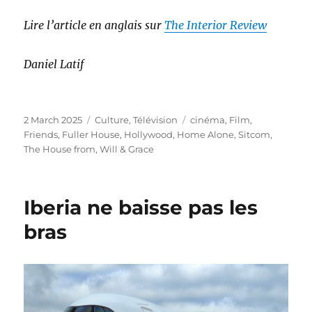
Lire l’article en anglais sur
The Interior Review
Daniel Latif
Posted
Categories
Tags
2 March 2025
Culture
,
Télévision
cinéma
,
Film
,
on
Friends
,
Fuller House
,
Hollywood
,
Home Alone
,
Sitcom
,
The House from
,
Will & Grace
Iberia ne baisse pas les
bras