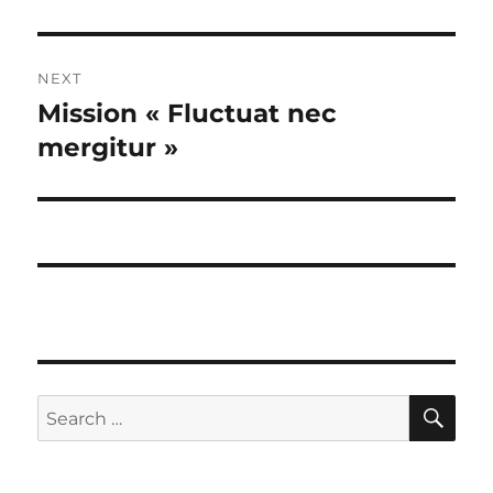
NEXT
Mission « Fluctuat nec
Next
post:
mergitur »
SE
Search
for: