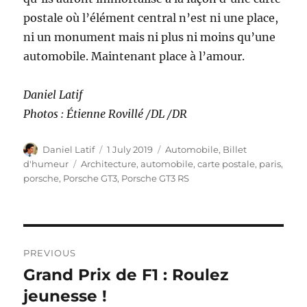
postale où l’élément central n’est ni une place,
ni un monument mais ni plus ni moins qu’une
automobile. Maintenant place à l’amour.
Daniel Latif
Photos : Étienne Rovillé /DL /DR
Author
Posted
Categories
Daniel Latif
1 July 2019
Automobile
,
Billet
on
Tags
d'humeur
Architecture
,
automobile
,
carte postale
,
paris
,
porsche
,
Porsche GT3
,
Porsche GT3 RS
Post
PREVIOUS
navigation
Grand Prix de F1 : Roulez
Previous
post:
jeunesse !