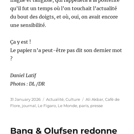
fragile et tangible, qui rappellera à la postérité
qu’il fut un temps où l’on touchait l’actualité
du bout des doigts, et où, oui, on avait encore
une sensibilité.
Ça y est !
Le papier n’a peut-être pas dit son dernier mot
?
Daniel Latif
Photos : DL /DR
Posted
Categories
Tags
31 January 2026
Actualité
,
Culture
Ali Akbar
,
Café de
on
Flore
,
journal
,
Le Figaro
,
Le Monde
,
paris
,
presse
Bang & Olufsen redonne