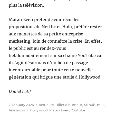
plus la télévision.
Matan Even prétend avoir reçu des
propositions de Netflix et Hulu, préfère rester
aux manettes de sa petite entreprise
marketing, loin de connaître la crise. En effet,
le public est au rendez-vous
hebdomadairement sur sa chaîne YouTube car
il s’agit désormais d’un lieu de passage
incontournable pour toute cette nouvelle
génération qui brigue une étoile à Hollywood.
Daniel Latif
Posted
Categories
7 January 2024
Actualité
,
Billet d'humeur
,
Mi pub, mi...
,
on
Tags
Télévision
Hollywood
,
Matan Even
,
YouTube