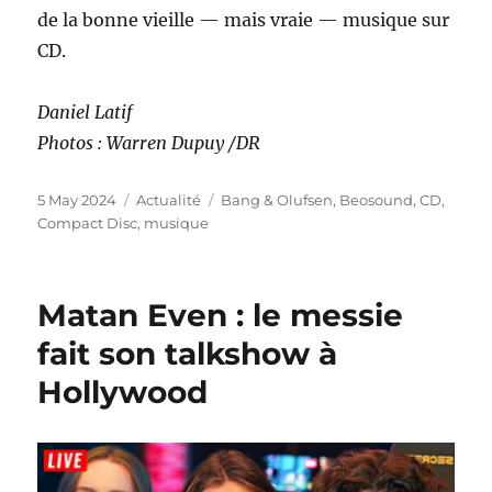
de la bonne vieille — mais vraie — musique sur
CD.
Daniel Latif
Photos : Warren Dupuy /DR
Posted
Categories
Tags
5 May 2024
Actualité
Bang & Olufsen
,
Beosound
,
CD
,
on
Compact Disc
,
musique
Matan Even : le messie
fait son talkshow à
Hollywood