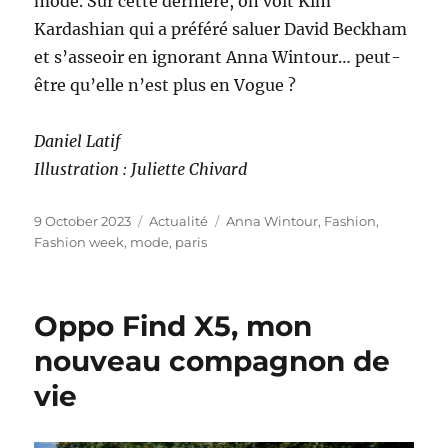
mode. Sur cette dernière, on voit Kim
Kardashian qui a préféré saluer David Beckham
et s’asseoir en ignorant Anna Wintour… peut-
être qu’elle n’est plus en Vogue ?
Daniel Latif
Illustration : Juliette Chivard
Posted
Categories
Tags
9 October 2023
Actualité
Anna Wintour
,
Fashion
,
on
Fashion week
,
mode
,
paris
Oppo Find X5, mon
nouveau compagnon de
vie