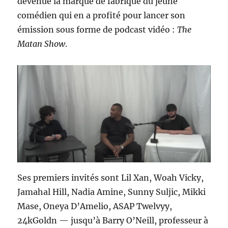
devenue la marque de fabrique du jeune
comédien qui en a profité pour lancer son
émission sous forme de podcast vidéo :
The
Matan Show
.
Ses premiers invités sont Lil Xan, Woah Vicky,
Jamahal Hill, Nadia Amine, Sunny Suljic, Mikki
Mase, Oneya D’Amelio, ASAP Twelvyy,
24kGoldn — jusqu’à Barry O’Neill, professeur à