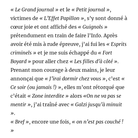
« Le Grand journal »
et le
« Petit journal »
,
victimes de
« L’Effet Papillon »
, s’y sont donné à
cœur joie et ont affiché des
« Guignols »
prétendument en train de faire l’Info. Après
avoir été mis à rude épreuve, j’ai fui les
« Esprits
criminels »
et je me suis échappé du
« Fort
Boyard »
pour aller chez
« Les filles d’à côté »
.
Prenant mon courage à deux mains, je leur
annonçai que
« J’irai dormir chez vous »
, c’est
«
Ce soir (ou jamais !) »
, elles m’ont rétorqué que
c’était
« Zone interdite »
alors
«On ne va pas se
mentir »
, j’ai traîné avec
« Galzi jusqu’à minuit
»
.
« Bref »
, encore une fois,
« on n’est pas couché !
»