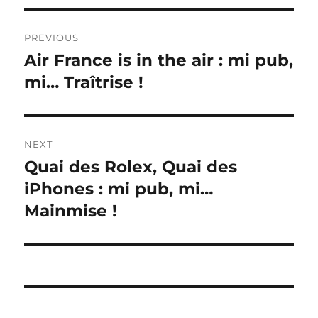
Post
PREVIOUS
navigation
Air France is in the air : mi pub,
Previous
post:
mi… Traîtrise !
NEXT
Quai des Rolex, Quai des
Next
post:
iPhones : mi pub, mi…
Mainmise !