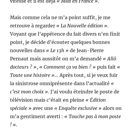
vitesse et il est déjà
« Midi en France »
.
Mais comme cela ne m’a point suffit, je me
retrouve à regarder
« La Nouvelle édition »
.
Voyant que l’appétence du fait divers n’en finit
point, je décide d’écouter quelques bonnes
nouvelles dans
« Le 13h »
de Jean-Pierre
Pernaut mais aussitôt on m’a demandé
« Allô
docteurs ? »
,
« Comment ça va bien ? »
puis fait
«
Toute une histoire »
… Après tout, si je veux fuir
la sinistrose omniprésente dans l’actualité
«
c’est mon choix »
. J’ai voulu éteindre le poste de
télévision mais c’était en pleine
« Édition
spéciale »
avec une
« Enquête exclusive »
alors on
m’a gentiment averti :
« Touche pas à mon poste
! »
.