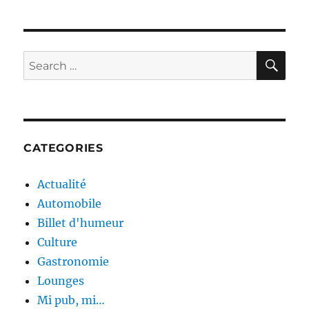
SE
Search
for:
CATEGORIES
Actualité
Automobile
Billet d'humeur
Culture
Gastronomie
Lounges
Mi pub, mi…