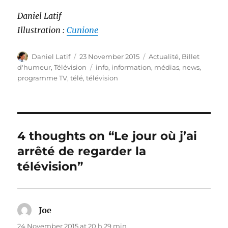
Daniel Latif
Illustration :
Cunione
Author
Posted
Categories
Daniel Latif
23 November 2015
Actualité
,
Billet
on
Tags
d'humeur
,
Télévision
info
,
information
,
médias
,
news
,
programme TV
,
télé
,
télévision
4 thoughts on “Le jour où j’ai
arrêté de regarder la
télévision”
Joe
says:
24 November 2015 at 20 h 29 min