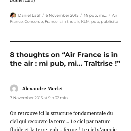
Daniel Latif
Author
Posted
Categories
Tags
Daniel Latif
6 November 2015
Mi pub, mi...
Air
on
France
,
Concorde
,
France is in the air
,
KLM
,
pub
,
publicité
8 thoughts on “Air France is in
the air : mi pub, mi… Traîtrise !”
Alexandre Merlet
says:
7 November 2015 at 9 h 32 min
On retrouve ici la structure fondamentale du
ciel qui recouvre la terre… Le ciel par nature
fluide et la terre, euh… ferme ! Le ciel s’appuie