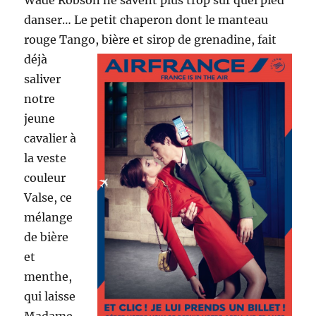
Wade Robson ne savent plus trop sur quel pied
danser… Le petit chaperon dont le manteau
rouge Tango, bière et sirop de grenadine, fait
déjà
saliver
notre
jeune
cavalier à
la veste
couleur
Valse, ce
mélange
de bière
et
menthe,
qui laisse