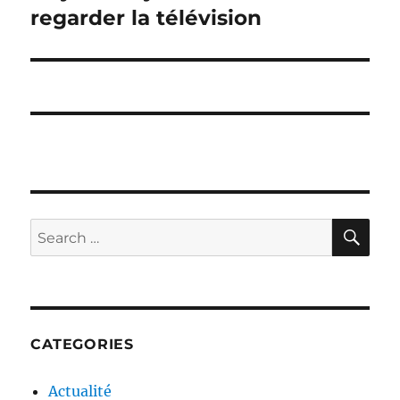
post:
regarder la télévision
SE
Search
for:
CATEGORIES
Actualité