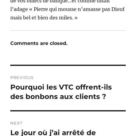
de vos billets de banque…et comme disait
l’adage « Pierre qui mousse n’amasse pas Diouf
mais bel et bien des miles. »
Comments are closed.
Post
PREVIOUS
navigation
Pourquoi les VTC offrent-ils
Previous
post:
des bonbons aux clients ?
NEXT
Le jour où j’ai arrêté de
Next