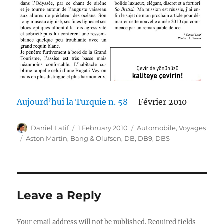
Aujourd’hui la Turquie n. 58
– Février 2010
Author
Posted
Categories
Daniel Latif
1 February 2010
Automobile
,
Voyages
on
Tags
Aston Martin
,
Bang & Olufsen
,
DB
,
DB9
,
DBS
Leave a Reply
Your email address will not be published.
Required fields