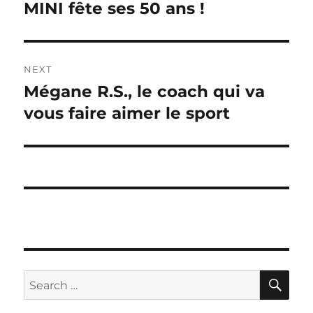
navigation
MINI fête ses 50 ans !
Previous
post:
NEXT
Mégane R.S., le coach qui va
Next
post:
vous faire aimer le sport
SE
Search
for: