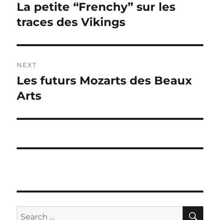
navigation
La petite “Frenchy” sur les
Previous
post:
traces des Vikings
NEXT
Les futurs Mozarts des Beaux
Next
post:
Arts
SE
Search