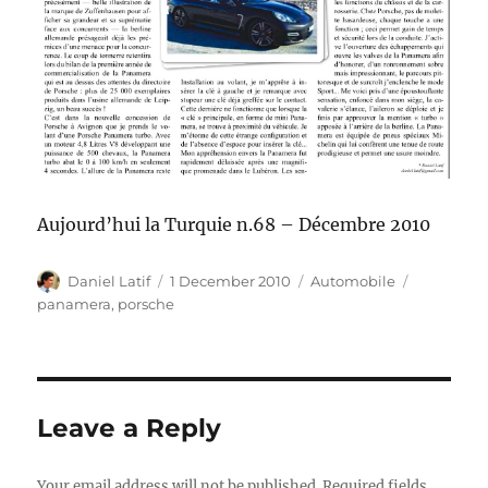
Aujourd’hui la Turquie n.68 – Décembre 2010
Author
Posted
Categories
Tags
Daniel Latif
1 December 2010
Automobile
on
panamera
,
porsche
Leave a Reply
Your email address will not be published.
Required fields