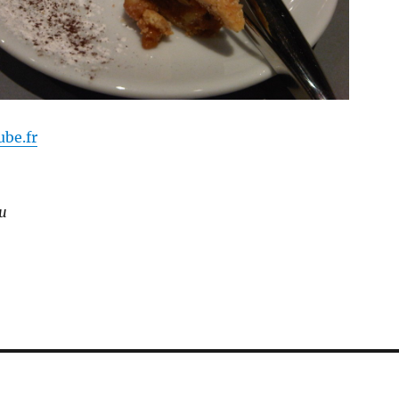
ube.fr
eu