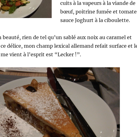
cuits à la vapeurs à la viande de
bœuf, poitrine fumée et tomate
sauce Joghurt à la ciboulette.
 beauté, rien de tel qu’un sablé aux noix au caramel et
ce délice, mon champ lexical allemand refait surface et l
me vient à l’esprit est “Lecker !”.