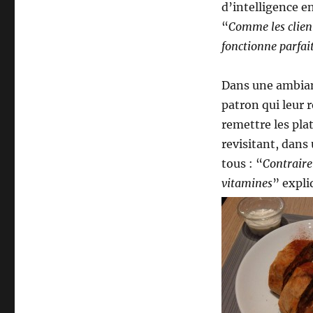
d’intelligence en
“
Comme les client
fonctionne parfai
Dans une ambianc
patron qui leur
remettre les pla
revisitant, dans 
tous : “
Contrairem
vitamines
” expli