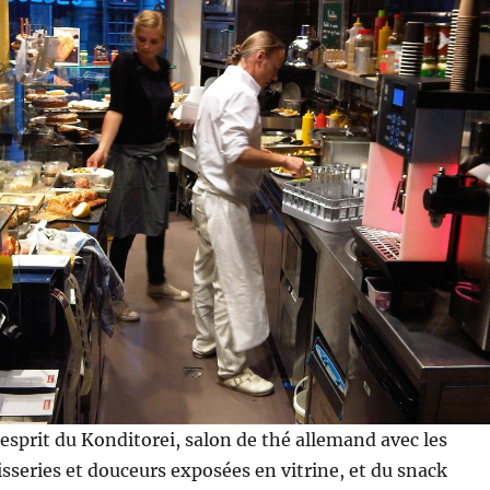
l’esprit du Konditorei, salon de thé allemand avec les
series et douceurs exposées en vitrine, et du snack