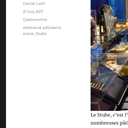
Author
Daniel Latif
Posted
31 July 2011
on
Categories
Gastronomie
Tags
allemand
,
pâtisserie
,
snack
,
Stube
Le Stube, c’est 
nombreuses pâtis