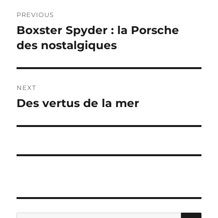
Post
PREVIOUS
navigation
Boxster Spyder : la Porsche
Previous
post:
des nostalgiques
NEXT
Des vertus de la mer
Next
post:
SE