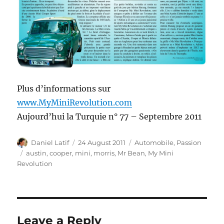
Plus d’informations sur
www.MyMiniRevolution.com
Aujourd’hui la Turquie n° 77 – Septembre 2011
Author
Posted
Categories
Daniel Latif
24 August 2011
Automobile
,
Passion
on
Tags
austin
,
cooper
,
mini
,
morris
,
Mr Bean
,
My Mini
Revolution
Leave a Reply