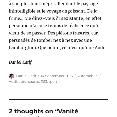
à son plus haut mépris. Rendant le paysage
inintelligible et le voyage angoissant. De la
frime… Me direz-vous ? Inexistante, en effet
personne n’a eu le temps de réaliser ce qu’il
vient de se passer. Des piétons frustrés, car
persuadés de tomber nez à nez avec une
Lamborghini. Que nenni, ce n’est qu’une Audi !
Daniel Latif
Author
Posted
Categories
Tags
Daniel Latif
14 September 2015
Automobile
on
Audi
,
auto
,
course
,
RS3
,
sport
2 thoughts on “Vanité