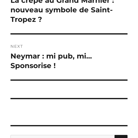
La crêpe au Grand Marnier :
post:
nouveau symbole de Saint-
Tropez ?
NEXT
Neymar : mi pub, mi…
Next
post:
Sponsorise !
SE