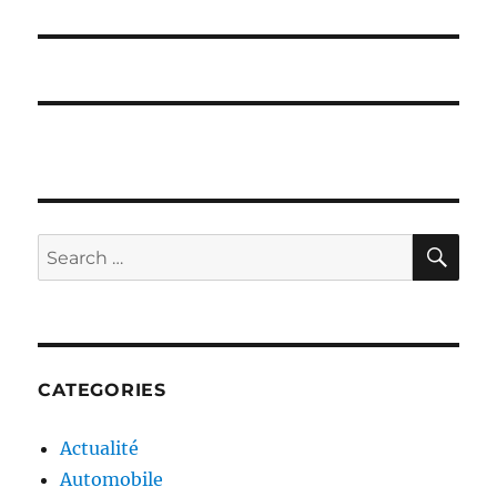
post:
SE
Search
for:
CATEGORIES
Actualité
Automobile