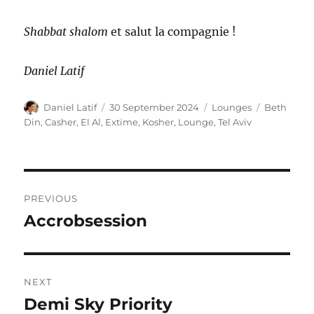
Shabbat shalom
et salut la compagnie !
Daniel Latif
Author
Posted
Categories
Tags
Daniel Latif
30 September 2024
Lounges
Beth
on
Din
,
Casher
,
El Al
,
Extime
,
Kosher
,
Lounge
,
Tel Aviv
Post
PREVIOUS
navigation
Accrobsession
Previous
post:
NEXT
Demi Sky Priority
Next