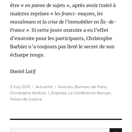
être
« en panne de sujets »
, après avoir traité à
maintes reprises
« les francs-maçons, les
musulmans et la crise de l’immobilier en Île-de-
France »
. Si cette joute oratoire a eu l’effet
d’exutoire pour les participants, Christophe
Barbier n’a toujours pas livré le secret de son
écharpe rouge.
Daniel Latif
Posted
Categories
Tags
3 July 2015
Actualité
Avocats
,
Barreau de Paris
,
on
Christophe Barbier
,
L'Express
,
La Conférence Berryer
,
Palais de Justice
SE