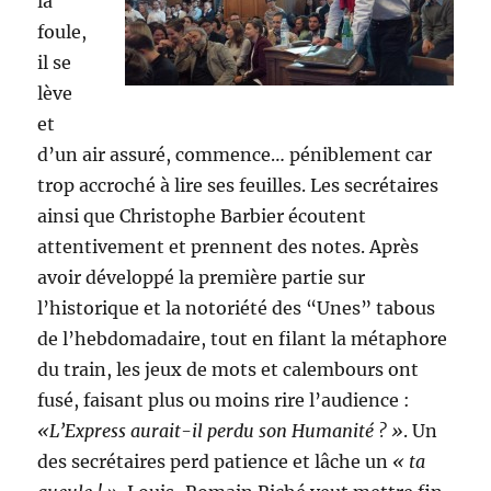
la
foule,
il se
lève
et
d’un air assuré, commence… péniblement car
trop accroché à lire ses feuilles. Les secrétaires
ainsi que Christophe Barbier écoutent
attentivement et prennent des notes. Après
avoir développé la première partie sur
l’historique et la notoriété des “Unes” tabous
de l’hebdomadaire, tout en filant la métaphore
du train, les jeux de mots et calembours ont
fusé, faisant plus ou moins rire l’audience :
«L’Express aurait-il perdu son Humanité ? »
. Un
des secrétaires perd patience et lâche un
« ta