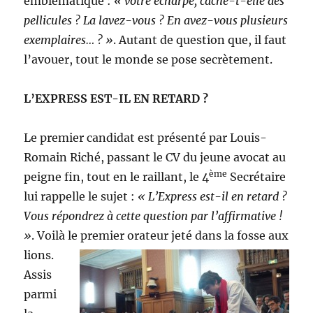
emblématique :
« votre écharpe, cache-t-elle des
pellicules ? La lavez-vous ? En avez-vous plusieurs
exemplaires… ? »
. Autant de question que, il faut
l’avouer, tout le monde se pose secrètement.
L’EXPRESS EST-IL EN RETARD ?
Le premier candidat est présenté par Louis-
Romain Riché, passant le CV du jeune avocat au
ème
peigne fin, tout en le raillant, le 4
Secrétaire
lui rappelle le sujet :
« L’Express est-il en retard ?
Vous répondrez à cette question par l’affirmative !
»
. Voilà le premier orateur jeté
dans la fosse aux
lions.
Assis
parmi