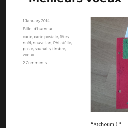
Posted
1 January 2014
on
Categories
Billet d'humeur
Tags
carte
,
carte postale
,
fêtes
,
noël
,
nouvel an
,
Philatélie
,
poste
,
souhaits
,
timbre
,
voeux
on
2 Comments
“Meilleurs
voeux”
pour
2014
“Atchoum ! ”