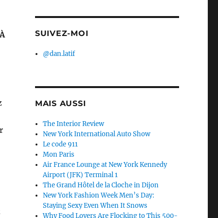
SUIVEZ-MOI
À
@dan.latif
z
MAIS AUSSI
The Interior Review
r
New York International Auto Show
Le code 911
Mon Paris
Air France Lounge at New York Kennedy
Airport (JFK) Terminal 1
The Grand Hôtel de la Cloche in Dijon
New York Fashion Week Men’s Day:
Staying Sexy Even When It Snows
z
Why Food Lovers Are Flocking to This 500-