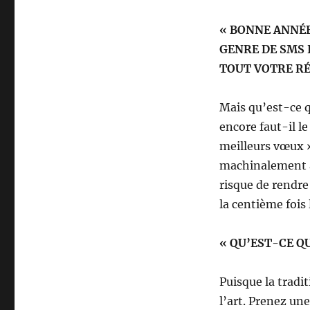
« BONNE ANNÉE
GENRE DE SMS
TOUT VOTRE R
Mais qu’est-ce q
encore faut-il l
meilleurs vœux 
machinalement à 
risque de rendre
la centième foi
« QU’EST-CE Q
Puisque la tradit
l’art. Prenez une