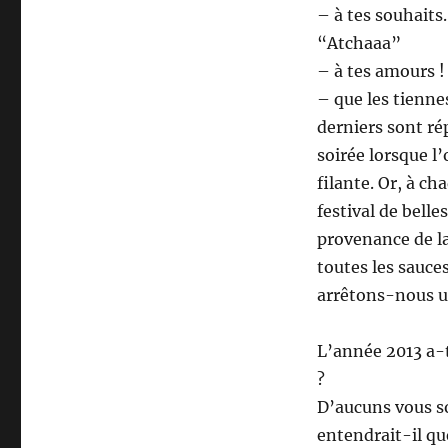
– à tes souhaits.
“Atchaaa”
– à tes amours !
– que les tienne
derniers sont ré
soirée lorsque l’
filante. Or, à ch
festival de bell
provenance de la
toutes les sauce
arrêtons-nous u
L’année 2013 a-
?
D’aucuns vous so
entendrait-il qu