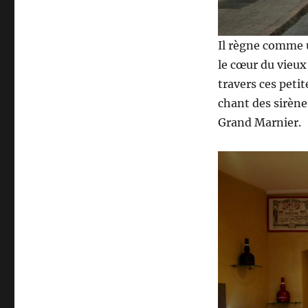
Tropez
?
Il règne comme 
le cœur du vieux
travers ces petit
chant des sirène
Grand Marnier.