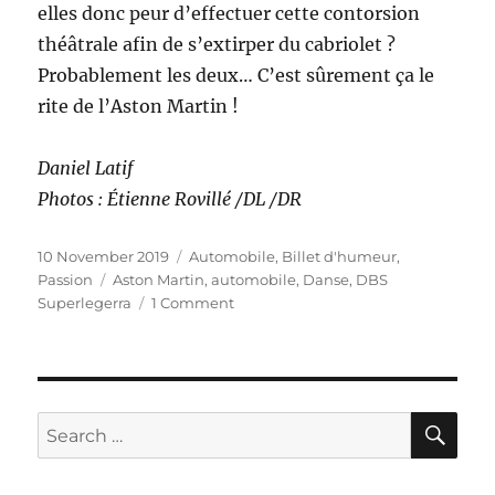
elles donc peur d’effectuer cette contorsion
théâtrale afin de s’extirper du cabriolet ?
Probablement les deux… C’est sûrement ça le
rite de l’Aston Martin !
Daniel Latif
Photos : Étienne Rovillé /DL /DR
Posted
Categories
10 November 2019
Automobile
,
Billet d'humeur
,
on
Tags
Passion
Aston Martin
,
automobile
,
Danse
,
DBS
on
Superlegerra
1 Comment
Le
rituel
de
l’Aston
Martin
SE
Search
for: