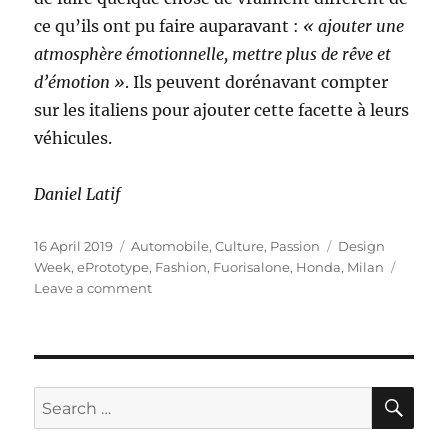
ce qu’ils ont pu faire auparavant :
« ajouter une
atmosphère émotionnelle, mettre plus de rêve et
d’émotion »
. Ils peuvent dorénavant compter
sur les italiens pour ajouter cette facette à leurs
véhicules.
Daniel Latif
Posted
Categories
Tags
16 April 2019
Automobile
,
Culture
,
Passion
Design
on
Week
,
ePrototype
,
Fashion
,
Fuorisalone
,
Honda
,
Milan
on
Leave a comment
Design
week
Milan
:
la
SE
Search
quête
for:
du