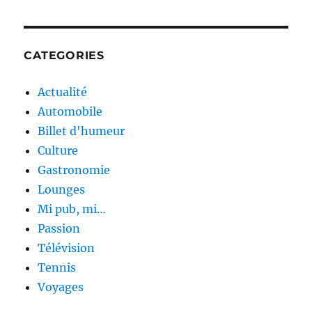
renouveau
de
la
créativité
CATEGORIES
Actualité
Automobile
Billet d'humeur
Culture
Gastronomie
Lounges
Mi pub, mi…
Passion
Télévision
Tennis
Voyages