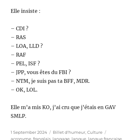
Elle insiste :
– CDI ?
– RAS
– LOA, LLD ?
– RAF
– PEL, ISF ?
– JPP, vous êtes du FBI ?
– NTM, je suis pas ta BFF, MDR.
– OK, LOL.
Elle m’a mis KO, j’ai cru que j’étais en GAV
SMLP.
Posted
Categories
Tags
1 September 2024
Billet d'humeur
,
Culture
on
acronyme
,
franglais
,
langage
,
langue
,
langue française
,