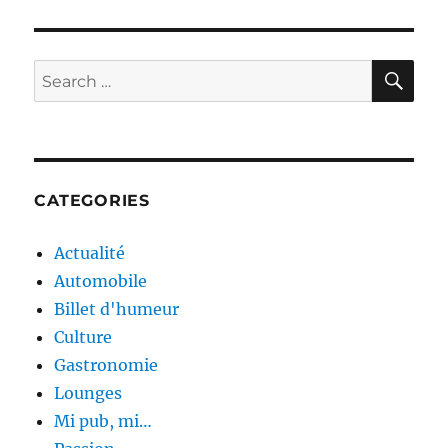
Paradis
du
Jus
de
SE
Search
fruit
for:
CATEGORIES
Actualité
Automobile
Billet d'humeur
Culture
Gastronomie
Lounges
Mi pub, mi…