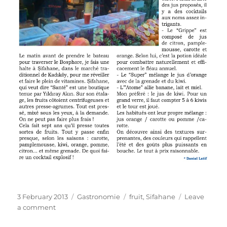
Posted
Categories
Tags
3 February 2013
Gastronomie
fruit
,
Sifahane
Leave
on
on
a comment
Le