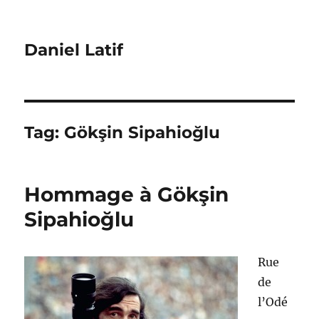
Daniel Latif
Tag:
Gökşin Sipahioğlu
Hommage à Gökşin
Sipahioğlu
Rue
de
l’Odé