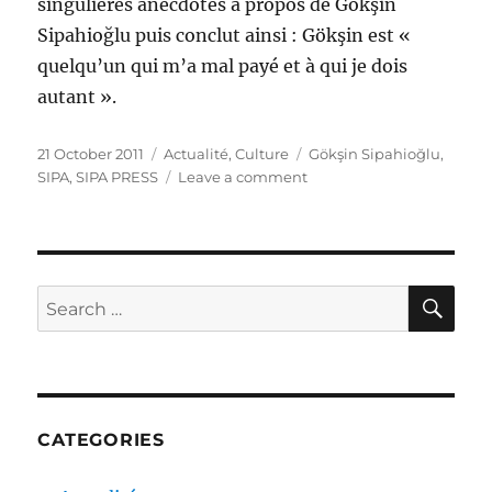
singulières anecdotes à propos de Gökşin
Sipahioğlu puis conclut ainsi : Gökşin est «
quelqu’un qui m’a mal payé et à qui je dois
autant ».
Posted
Categories
Tags
21 October 2011
Actualité
,
Culture
Gökşin Sipahioğlu
,
on
on
SIPA
,
SIPA PRESS
Leave a comment
Hommage
à
Gökşin
Sipahioğlu
SE
Search
for:
CATEGORIES