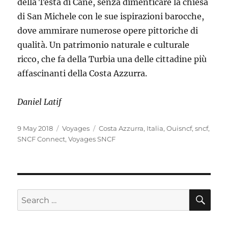
della Testa di Cane, senza dimenticare la chiesa
di San Michele con le sue ispirazioni barocche,
dove ammirare numerose opere pittoriche di
qualità. Un patrimonio naturale e culturale
ricco, che fa della Turbia una delle cittadine più
affascinanti della Costa Azzurra.
Daniel Latif
Posted
Categories
Tags
9 May 2018
Voyages
Costa Azzurra
,
Italia
,
Ouisncf
,
sncf
,
on
SNCF Connect
,
Voyages SNCF
SE
Search
for: