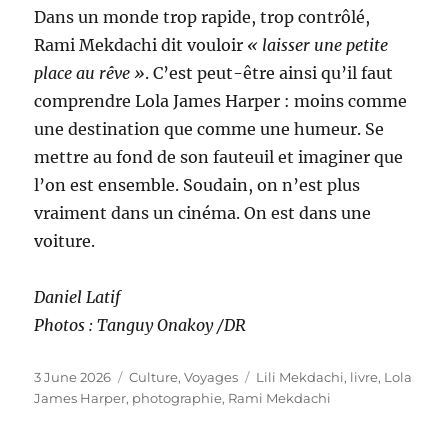
Dans un monde trop rapide, trop contrôlé,
Rami Mekdachi dit vouloir
« laisser une petite
place au rêve »
. C’est peut-être ainsi qu’il faut
comprendre Lola James Harper : moins comme
une destination que comme une humeur. Se
mettre au fond de son fauteuil et imaginer que
l’on est ensemble. Soudain, on n’est plus
vraiment dans un cinéma. On est dans une
voiture.
Daniel Latif
Photos : Tanguy Onakoy
/DR
Posted
Categories
Tags
3 June 2026
Culture
,
Voyages
Lili Mekdachi
,
livre
,
Lola
on
James Harper
,
photographie
,
Rami Mekdachi