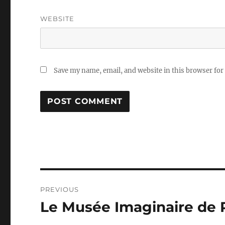
WEBSITE
Save my name, email, and website in this browser for
Post
PREVIOUS
navigation
Le Musée Imaginaire de 
Previous
post: