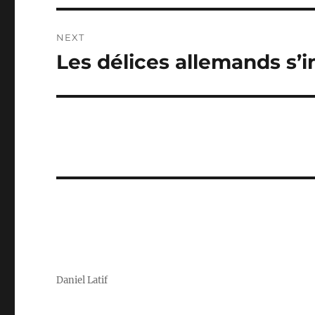
NEXT
Les délices allemands s’i
Next
post:
Daniel Latif