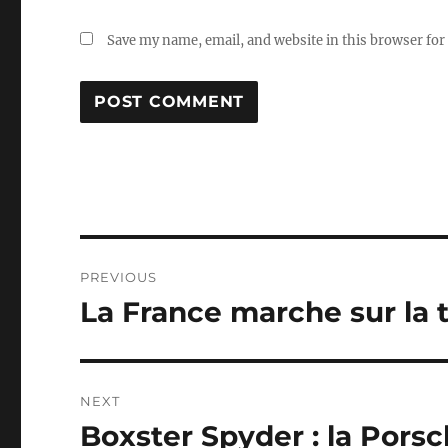
Save my name, email, and website in this browser for
Post
PREVIOUS
navigation
La France marche sur la t
Previous
post:
NEXT
Boxster Spyder : la Pors
Next