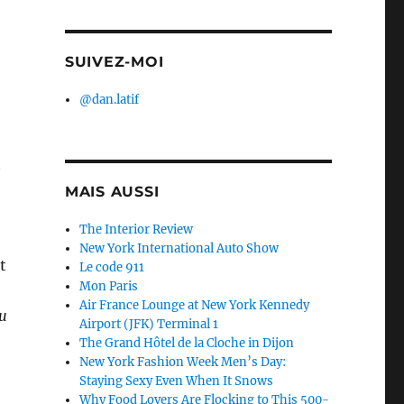
SUIVEZ-MOI
e
@dan.latif
t
MAIS AUSSI
The Interior Review
New York International Auto Show
t
Le code 911
Mon Paris
Air France Lounge at New York Kennedy
du
Airport (JFK) Terminal 1
The Grand Hôtel de la Cloche in Dijon
New York Fashion Week Men’s Day:
Staying Sexy Even When It Snows
Why Food Lovers Are Flocking to This 500-