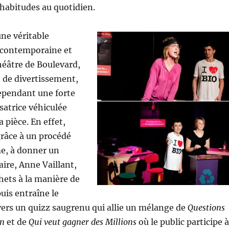
habitudes au quotidien.
ne véritable
 contemporaine et
éâtre de Boulevard,
 de divertissement,
ependant une forte
atrice véhiculée
a pièce. En effet,
 grâce à un procédé
e, à donner un
aire, Anne Vaillant,
chets à la manière de
uis entraîne le
vers un quizz saugrenu qui allie un mélange de
Questions
on
et de
Qui veut gagner des Millions
où le public participe à