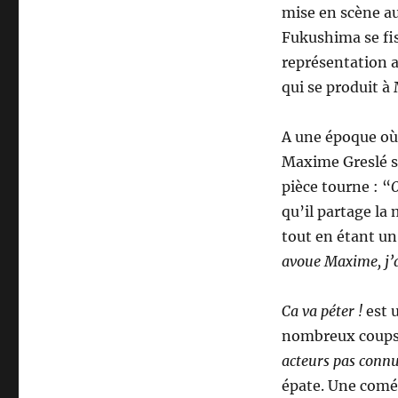
mise en scène a
Fukushima se fi
représentation 
qui se produit à
A une époque où 
Maxime Greslé se
pièce tourne : “
O
qu’il partage la
tout en étant un
avoue Maxime, j’ai
Ca va péter !
est u
nombreux coups 
acteurs pas conn
épate. Une comé