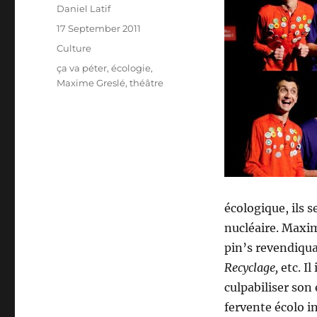
Author
Daniel Latif
Posted
17 September 2011
on
Categories
Culture
Tags
ça va péter
,
écologie
,
Maxime Greslé
,
théâtre
écologique, ils 
nucléaire. Maxim
pin’s revendiqu
Recyclage,
etc. Il
culpabiliser son
fervente écolo 