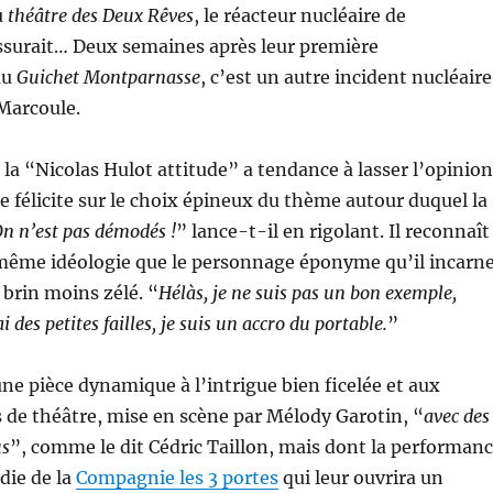
u
théâtre des Deux Rêves
, le réacteur nucléaire de
ssurait… Deux semaines après leur première
au
Guichet Montparnasse
, c’est un autre incident nucléaire
 Marcoule.
la “Nicolas Hulot attitude” a tendance à lasser l’opinion
 félicite sur le choix épineux du thème autour duquel la
n n’est pas démodés !
” lance-t-il en rigolant. Il reconnaît
 même idéologie que le personnage éponyme qu’il incarne
 brin moins zélé. “
Hélàs, je ne suis pas un bon exemple,
 des petites failles, je suis un accro du portable.
”
ne pièce dynamique à l’intrigue bien ficelée et aux
de théâtre, mise en scène par Mélody Garotin, “
avec des
us
”, comme le dit Cédric Taillon, mais dont la performan
die de la
Compagnie les 3 portes
qui leur ouvrira un