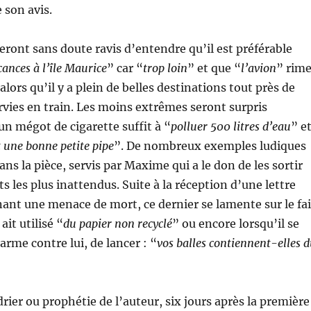
 son avis.
seront sans doute ravis d’entendre qu’il est préférable
cances à l’île Maurice
” car “
trop loin
” et que “
l’avion
” rim
 alors qu’il y a plein de belles destinations tout près de
vies en train. Les moins extrêmes seront surpris
n mégot de cigarette suffit à “
polluer 500 litres d’eau
” e
t une bonne petite pipe
”. De nombreux exemples ludiques
ns la pièce, servis par Maxime qui a le don de les sortir
 les plus inattendus. Suite à la réception d’une lettre
nt une menace de mort, ce dernier se lamente sur le fai
ait utilisé “
du papier non recyclé
” ou encore lorsqu’il se
arme contre lui, de lancer : “
vos balles contiennent-elles 
rier ou prophétie de l’auteur, six jours après la première