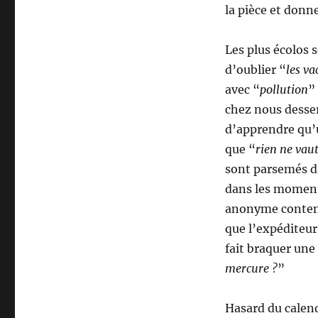
la pièce et donne
Les plus écolos 
d’oublier “
les va
avec “
pollution
”
chez nous desser
d’apprendre qu’u
que “
rien ne vau
sont parsemés da
dans les moments
anonyme contena
que l’expéditeur 
fait braquer une 
mercure ?
”
Hasard du calend