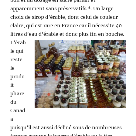
bon et au dosage en sucre parfait et
apparemment sans préservatifs *. Un large
choix de sirop d’érable, dont celui de couleur
claire, qui est rare en France car il nécessite 40
litres d’eau d’érable et donc plus fin en bouche.
L’érab
le qui
reste
le
produ
it
phare
du
Canad
a
puisqu’il est aussi décliné sous de nombreuses