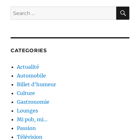
SE
Search
for:
CATEGORIES
Actualité
Automobile
Billet d'humeur
Culture
Gastronomie
Lounges
Mi pub, mi…
Passion
Télévision