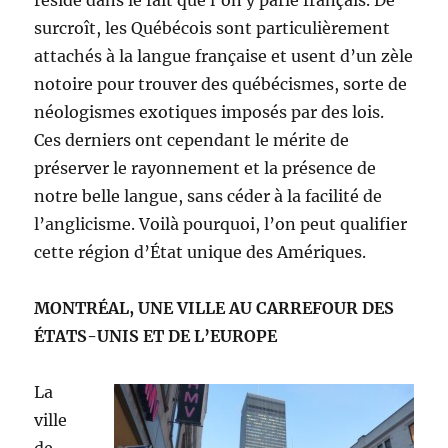
réside dans le fait que l’on y parle français. De
surcroît, les Québécois sont particulièrement
attachés à la langue française et usent d’un zèle
notoire pour trouver des québécismes, sorte de
néologismes exotiques imposés par des lois.
Ces derniers ont cependant le mérite de
préserver le rayonnement et la présence de
notre belle langue, sans céder à la facilité de
l’anglicisme. Voilà pourquoi, l’on peut qualifier
cette région d’État unique des Amériques.
MONTRÉAL, UNE VILLE AU CARREFOUR DES
ÉTATS-UNIS ET DE L’EUROPE
La
ville