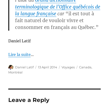
l’aide du
Grand dictionnaire
terminologique de l’Office québécois de
la langue française
car
“il est tout à
fait naturel de vouloir vivre et
consommer en français au Québec.”
Daniel Latif
Lire la suite
…
Author
Posted
Categories
Tags
Daniel Latif
13 April 2014
Voyages
Canada
,
on
Montréal
Leave a Reply