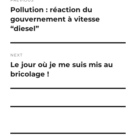
PREVIOUS
navigation
Pollution : réaction du
Previous
post:
gouvernement à vitesse
“diesel”
NEXT
Le jour où je me suis mis au
Next
post:
bricolage !