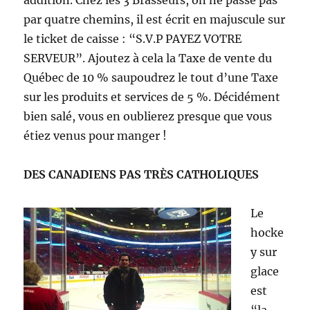
addition. Chez les 3 Brasseurs, on ne passe pas
par quatre chemins, il est écrit en majuscule sur
le ticket de caisse : “S.V.P PAYEZ VOTRE
SERVEUR”. Ajoutez à cela la Taxe de vente du
Québec de 10 % saupoudrez le tout d’une Taxe
sur les produits et services de 5 %. Décidément
bien salé, vous en oublierez presque que vous
étiez venus pour manger !
DES CANADIENS PAS TRÈS CATHOLIQUES
Le
hocke
y sur
glace
est