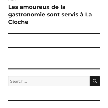
Les amoureux de la
Next
post:
gastronomie sont servis à La
Cloche
SE
Search
for: