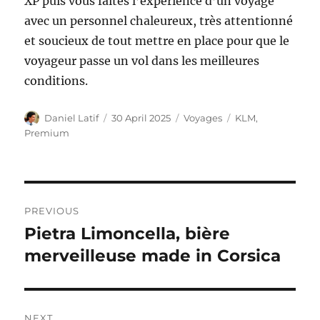
XP puis vous faites l’expérience d’un voyage
avec un personnel chaleureux, très attentionné
et soucieux de tout mettre en place pour que le
voyageur passe un vol dans les meilleures
conditions.
Author
Posted
Categories
Tags
Daniel Latif
30 April 2025
Voyages
KLM
,
on
Premium
Post
PREVIOUS
navigation
Pietra Limoncella, bière
Previous
post:
merveilleuse made in Corsica
NEXT