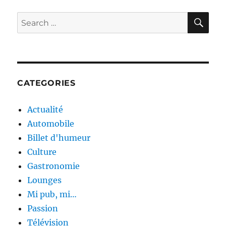
S
:
SE
Search
Le
for:
retour
de
la
limousine
prodigue
CATEGORIES
Actualité
Automobile
Billet d'humeur
Culture
Gastronomie
Lounges
Mi pub, mi…
Passion
Télévision