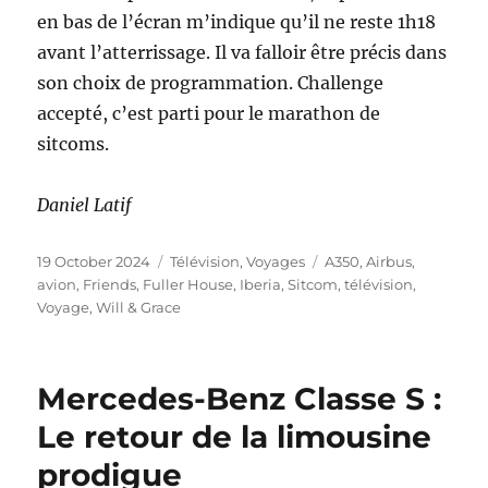
en bas de l’écran m’indique qu’il ne reste 1h18
avant l’atterrissage. Il va falloir être précis dans
son choix de programmation. Challenge
accepté, c’est parti pour le marathon de
sitcoms.
Daniel Latif
Posted
Categories
Tags
19 October 2024
Télévision
,
Voyages
A350
,
Airbus
,
on
avion
,
Friends
,
Fuller House
,
Iberia
,
Sitcom
,
télévision
,
Voyage
,
Will & Grace
Mercedes-Benz Classe S :
Le retour de la limousine
prodigue