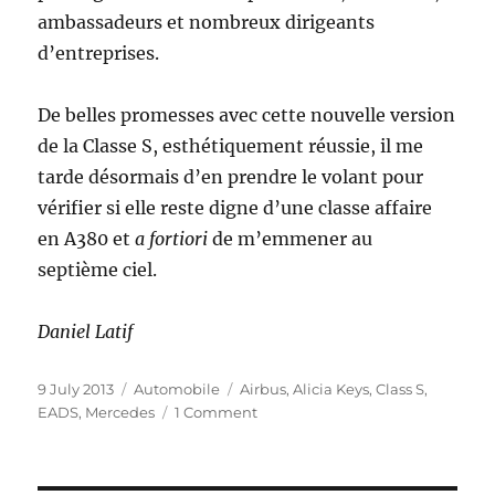
ambassadeurs et nombreux dirigeants
d’entreprises.
De belles promesses avec cette nouvelle version
de la Classe S, esthétiquement réussie, il me
tarde désormais d’en prendre le volant pour
vérifier si elle reste digne d’une classe affaire
en A380 et
a fortiori
de m’emmener au
septième ciel.
Daniel Latif
Posted
Categories
Tags
9 July 2013
Automobile
Airbus
,
Alicia Keys
,
Class S
,
on
on
EADS
,
Mercedes
1 Comment
Mercedes-
Benz
Classe