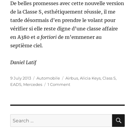
De belles promesses avec cette nouvelle version
de la Classe S, esthétiquement réussie, il me
tarde désormais d’en prendre le volant pour
vérifier si elle reste digne d’une classe affaire
en A380 et
a fortiori
de m’emmener au
septième ciel.
Daniel Latif
Posted
Categories
Tags
9 July 2013
Automobile
Airbus
,
Alicia Keys
,
Class S
,
on
on
EADS
,
Mercedes
1 Comment
Mercedes-
Benz
Classe
S
:
SE
Search
Le
for:
retour
de