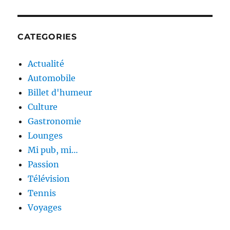
la
limousine
prodigue
CATEGORIES
Actualité
Automobile
Billet d'humeur
Culture
Gastronomie
Lounges
Mi pub, mi…
Passion
Télévision
Tennis
Voyages