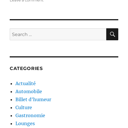
Leave a comment
“Bercy
beaucoup
pour
la
patinoire
SE
Search
!”
for:
CATEGORIES
Actualité
Automobile
Billet d'humeur
Culture
Gastronomie
Lounges