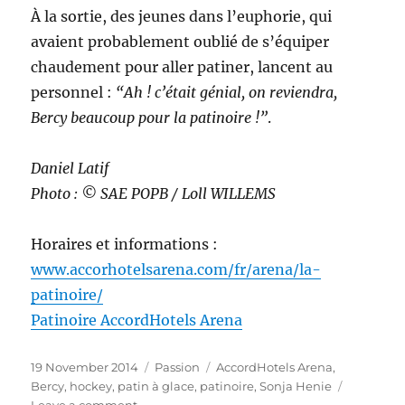
À la sortie, des jeunes dans l’euphorie, qui
avaient probablement oublié de s’équiper
chaudement pour aller patiner, lancent au
personnel :
“Ah ! c’était génial, on reviendra,
Bercy beaucoup pour la patinoire !”
.
Daniel Latif
Photo : © SAE POPB / Loll WILLEMS
Horaires et informations :
www.accorhotelsarena.com/fr/arena/la-
patinoire/
Patinoire AccordHotels Arena
Posted
Categories
Tags
19 November 2014
Passion
AccordHotels Arena
,
on
Bercy
,
hockey
,
patin à glace
,
patinoire
,
Sonja Henie
on