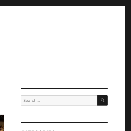
SEARCH
Search
for: