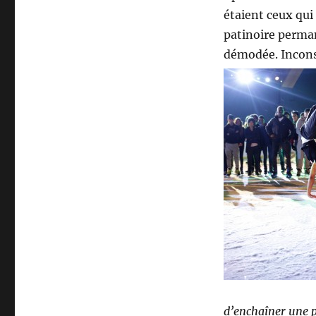
étaient ceux qui 
patinoire perman
démodée. Inconsc
d’enchaîner une pl