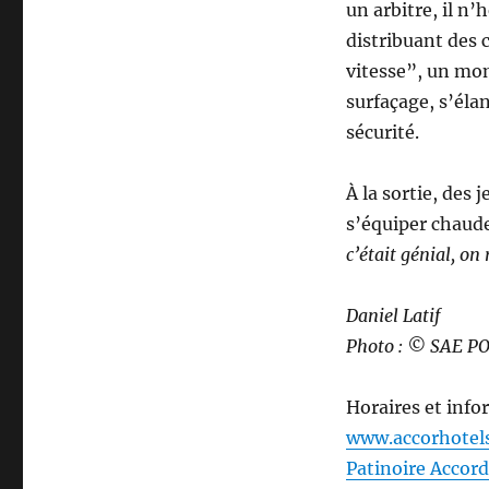
un arbitre, il n’
distribuant des 
vitesse”, un mom
surfaçage, s’éla
sécurité.
À la sortie, des
s’équiper chaude
c’était génial, on
Daniel Latif
Photo : © SAE P
Horaires et info
www.accorhotels
Patinoire Accor