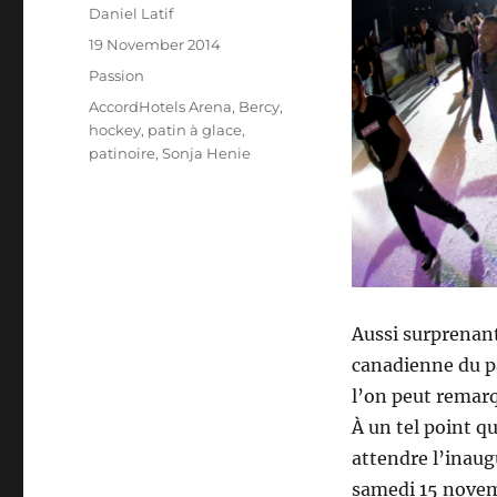
Author
Daniel Latif
Posted
19 November 2014
on
Categories
Passion
Tags
AccordHotels Arena
,
Bercy
,
hockey
,
patin à glace
,
patinoire
,
Sonja Henie
Aussi surprenant
canadienne du pa
l’on peut remarq
À un tel point qu
attendre l’inaugu
samedi 15 novembr