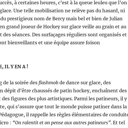
ccès, à certaines heures, c’est à la queue leuleu que l’on
glace. Une telle mobilisation ne relève pas du hasard, ni
u prestigieux nom de Bercy mais bel et bien de Julian
en grand joueur de Hockey sur glace veille au grain et au
des séances. Des surfaçages réguliers sont organisés et
ont bienveillants et une équipe assure foison
 IL Y EN A !
g de la soirée des
flashmob
de dance sur glace, des
 en dépit d’être chaussés de patin hockey, enchaînent des
des figures des plus artistiques. Parmi les patineurs, il y
ste, qui s’assure que tout le monde puisse patiner dans la
dagogue, il rappelle les règles élémentaires de conduit
icro :
“On ralentit et on pense aux autres patineurs”
. Et tel