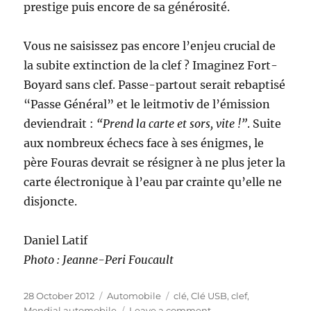
prestige puis encore de sa générosité.
Vous ne saisissez pas encore l’enjeu crucial de
la subite extinction de la clef ? Imaginez Fort-
Boyard sans clef. Passe-partout serait rebaptisé
“Passe Général” et le leitmotiv de l’émission
deviendrait :
“Prend la carte et sors, vite !”
. Suite
aux nombreux échecs face à ses énigmes, le
père Fouras devrait se résigner à ne plus jeter la
carte électronique à l’eau par crainte qu’elle ne
disjoncte.
Daniel Latif
Photo : Jeanne-Peri Foucault
Posted
Categories
Tags
28 October 2012
Automobile
clé
,
Clé USB
,
clef
,
on
on
Mondial automobile
Leave a comment