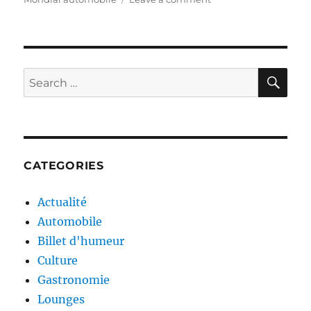
La
clef
joue
sa
dernière
SE
Search
carte
for:
CATEGORIES
Actualité
Automobile
Billet d'humeur
Culture
Gastronomie
Lounges