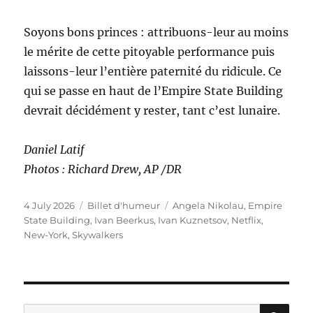
Soyons bons princes : attribuons-leur au moins
le mérite de cette pitoyable performance puis
laissons-leur l’entière paternité du ridicule. Ce
qui se passe en haut de l’Empire State Building
devrait décidément y rester, tant c’est lunaire.
Daniel Latif
Photos : Richard Drew, AP /DR
Posted
Categories
Tags
4 July 2026
Billet d'humeur
Angela Nikolau
,
Empire
on
State Building
,
Ivan Beerkus
,
Ivan Kuznetsov
,
Netflix
,
New-York
,
Skywalkers
SE