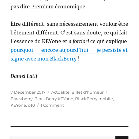
pas dire Premium économique.
Être différent, sans nécessairement vouloir être
bêtement différent. C’est sans doute, ce qui fait
l’essence du KEYone et
a fortiori
ce qui explique
pourquoi — encore aujourd’hui — je persiste et
signe avec mon BlackBerry
!
Daniel Latif
Posted
Categories
Tags
7 December 2017
Actualité
,
Billet d'humeur
on
Blackberry
,
BlackBerry KEYone
,
BlackBerry mobile
,
on
KEYone
,
q10
1 Comment
«
J’ai
un
nouveau
BlackBerry
SE