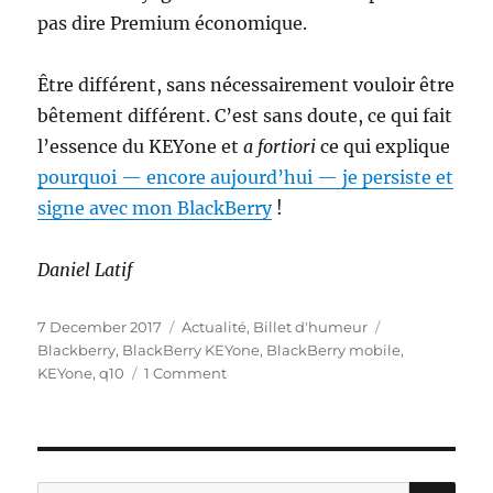
pas dire Premium économique.
Être différent, sans nécessairement vouloir être
bêtement différent. C’est sans doute, ce qui fait
l’essence du KEYone et
a fortiori
ce qui explique
pourquoi — encore aujourd’hui — je persiste et
signe avec mon BlackBerry
!
Daniel Latif
Posted
Categories
Tags
7 December 2017
Actualité
,
Billet d'humeur
on
Blackberry
,
BlackBerry KEYone
,
BlackBerry mobile
,
on
KEYone
,
q10
1 Comment
«
J’ai
un
nouveau
BlackBerry
SE