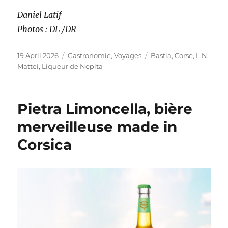
Daniel Latif
Photos : DL /DR
Posted
Categories
Tags
19 April 2026
Gastronomie
,
Voyages
Bastia
,
Corse
,
L.N.
on
Mattei
,
Liqueur de Nepita
Pietra Limoncella, bière
merveilleuse made in
Corsica