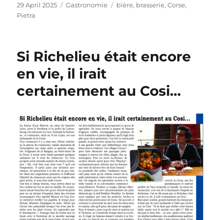
Posted
Categories
Tags
29 April 2025
Gastronomie
bière
,
brasserie
,
Corse
,
on
Pietra
Si Richelieu était encore
en vie, il irait
certainement au Cosi…