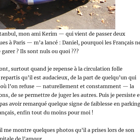
stanbul, mon ami Kerim — qui vient de passer deux
s à Paris — m’a lancé : Daniel, pourquoi les Français n
 garer ? Ils sont nuls ou quoi ???
ont, surtout quand je repense à la circulation folle
i repartis qu’il est audacieux, de la part de quelqu’un qui
s où l’on refuse — naturellement et constamment — la
ons, de se permettre de juger les autres. Puis je persiste e
e pas avoir remarqué quelque signe de faiblesse en parkin
rançais, enfin tout du moins pour moi !
 il me montre quelques photos qu’il a prises lors de son
apitale de l’amour…