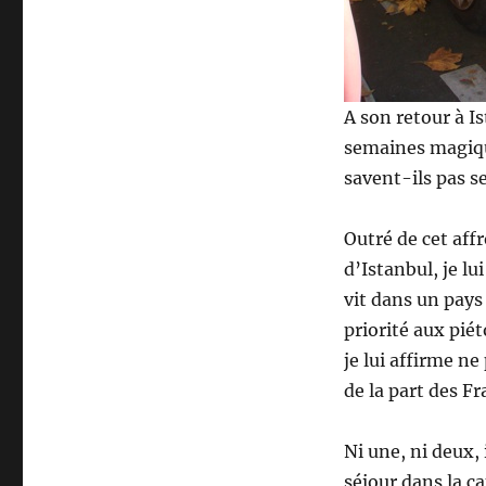
le
Parking
de
Choc
!
A son retour à I
semaines magique
savent-ils pas se
Outré de cet affr
d’Istanbul, je lu
vit dans un pay
priorité aux piét
je lui affirme n
de la part des F
Ni une, ni deux,
séjour dans la c