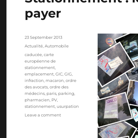
payer
Posted
23 September 2013
on
Categories
Actualité
,
Automobile
Tags
caducée
,
carte
européenne de
stationnement
,
emplacement
,
GIC
,
GIG
,
infraction
,
macaron
,
ordre
des avocats
,
ordre des
médecins
,
paris
,
parking
,
pharmacien
,
PV
,
stationnement
,
usurpation
on
Leave a comment
Stationnement
:
les