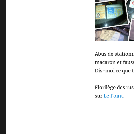
ruses
pour
ne
pas
payer
Abus de station
macaron et fauss
Dis-moi ce que tu
Florilège des rus
sur
Le Point
.