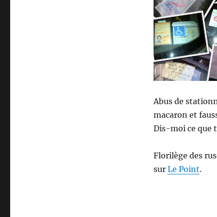
derrière
le
pare-
brise
et
je
te
dirai
qui
tu
Abus de station
es…
macaron et fauss
Dis-moi ce que tu
Florilège des rus
sur
Le Point
.