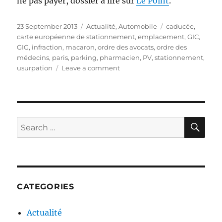
ne pas payer, dossier à lire sur
Le Point
.
Posted
Categories
Tags
23 September 2013
Actualité
,
Automobile
caducée
,
on
carte européenne de stationnement
,
emplacement
,
GIC
,
GIG
,
infraction
,
macaron
,
ordre des avocats
,
ordre des
médecins
,
paris
,
parking
,
pharmacien
,
PV
,
stationnement
,
on
usurpation
Leave a comment
Stationnement
:
les
ruses
pour
SE
Search
ne
for:
pas
payer
CATEGORIES
Actualité