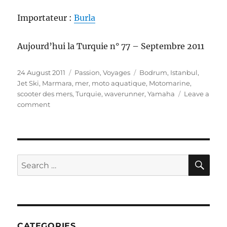
Importateur :
Burla
Aujourd’hui la Turquie n° 77 – Septembre 2011
Posted
Categories
Tags
24 August 2011
Passion
,
Voyages
Bodrum
,
Istanbul
,
on
Jet Ski
,
Marmara
,
mer
,
moto aquatique
,
Motomarine
,
scooter des mers
,
Turquie
,
waverunner
,
Yamaha
Leave a
on
comment
Des
vertus
de
la
mer
SE
Search
for:
CATEGORIES