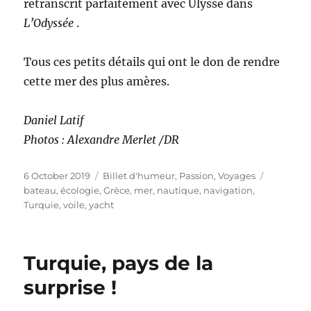
retranscrit parfaitement avec Ulysse dans
L’Odyssée
.
Tous ces petits détails qui ont le don de rendre
cette mer des plus amères.
Daniel Latif
Photos : Alexandre Merlet /DR
Posted
Categories
Tags
6 October 2019
Billet d'humeur
,
Passion
,
Voyages
on
bateau
,
écologie
,
Grèce
,
mer
,
nautique
,
navigation
,
Turquie
,
voile
,
yacht
Turquie, pays de la
surprise !