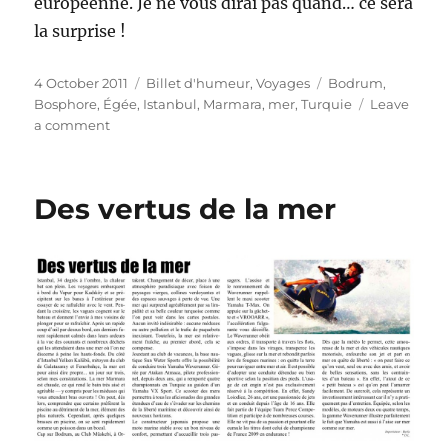
européenne. Je ne vous dirai pas quand… ce sera
la surprise !
Posted
Categories
Tags
4 October 2011
Billet d'humeur
,
Voyages
Bodrum
,
on
Bosphore
,
Égée
,
Istanbul
,
Marmara
,
mer
,
Turquie
Leave
on
a comment
Turquie,
pays
de
Des vertus de la mer
la
surprise
!